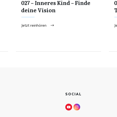
027 – Inneres Kind – Finde
0
deine Vision
T
Jetzt reinhören
J
SOCIAL