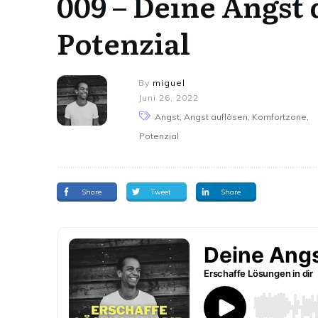
009 – Deine Angst 
Potenzial
By
miguel
Juni 26, 2022
Angst, Angst auflösen, Komfortzone,
Potenzial
Share
Tweet
Share